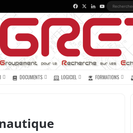
Facebook
X
Linkedin
YouTube
N
DOCUMENTS
LOGICIEL
FORMATIONS
onautique