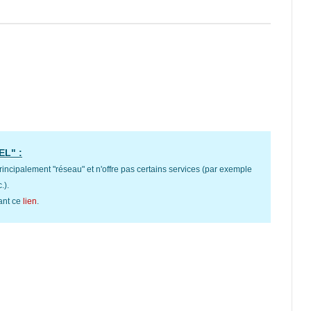
EL" :
rincipalement "réseau" et n'offre pas certains services (par exemple
.).
ant ce
lien
.