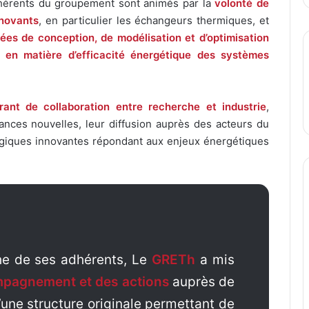
hérents du groupement sont animés par la
volonté de
nnovants
, en particulier les échangeurs thermiques, et
es de conception, de modélisation et d’optimisation
fs en matière d’efficacité énergétique des systèmes
rant de collaboration entre recherche et industrie
,
sances nouvelles, leur diffusion auprès des acteurs du
ogiques innovantes répondant aux enjeux énergétiques
e de ses adhérents, Le
GRETh
a mis
mpagnement et des actions
auprès de
’une structure originale permettant de