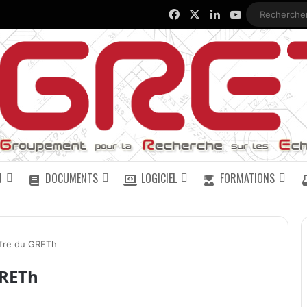
Facebook
X
Linkedin
YouTube
N
DOCUMENTS
LOGICIEL
FORMATIONS
ffre du GRETh
GRETh