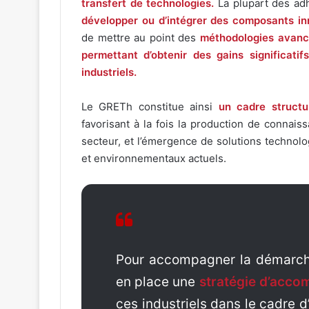
transfert de technologies.
La plupart des ad
développer ou d’intégrer des composants i
de mettre au point des
méthodologies avancé
permettant d’obtenir des gains significati
industriels.
Le GRETh constitue ainsi
un cadre structu
favorisant à la fois la production de connais
secteur, et l’émergence de solutions technol
et environnementaux actuels.
Pour accompagner la démarch
en place une
stratégie d’acco
ces industriels dans le cadre d