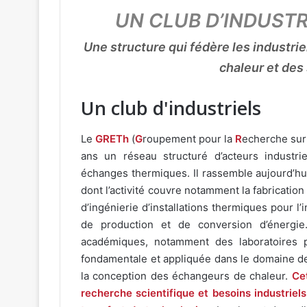
UN CLUB D’INDUSTR
ustriels
Une structure qui fédère les industr
 du
chaleur et de
Un club d'industriels
RETh
Le
GRETh
(
G
roupement pour la
R
echerche sur
u GRETh
ans un réseau structuré d’acteurs industr
échanges thermiques. Il rassemble aujourd’h
u GRETh
dont l’activité couvre notamment la fabricati
d’ingénierie d’installations thermiques pour l’i
de production et de conversion d’énergi
académiques, notamment des laboratoires p
fondamentale et appliquée dans le domaine de
la conception des échangeurs de chaleur.
Cet
recherche scientifique et besoins industriel