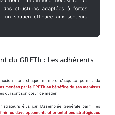
alement l’impérieuse nécessité de
 des structures adaptées à fortes
 un soutien efficace aux secteurs
nt du GRETh : Les adhérents
adhésion dont chaque membre s’acquitte permet de
ons menées par le GRETh au bénéfice de ses membres
ues qui sont son cœur de métier.
nistrateurs élus par l’Assemblée Générale parmi les
inir les développements et orientations stratégiques