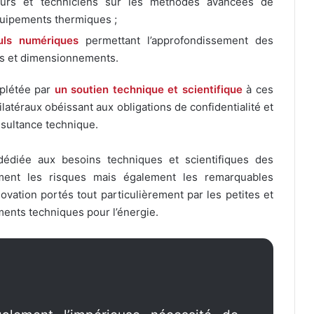
urs et techniciens sur les méthodes avancées de
uipements thermiques ;
uls numériques
permettant l’approfondissement des
uls et dimensionnements.
plétée par
un soutien technique et scientifique
à ces
ilatéraux obéissant aux obligations de confidentialité et
nsultance technique.
dédiée aux besoins techniques et scientifiques des
ement les risques mais également les remarquables
ovation portés tout particulièrement par les petites et
ents techniques pour l’énergie.