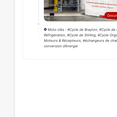
Docu
Mots-clés :
#
Cycle de Brayton
, #
Cycle de 
Réfrigération
, #
Cycle de Stirling
, #
Cycle Org
Moteurs & Récepteurs
, #
échangeurs de chal
conversion d’énergie