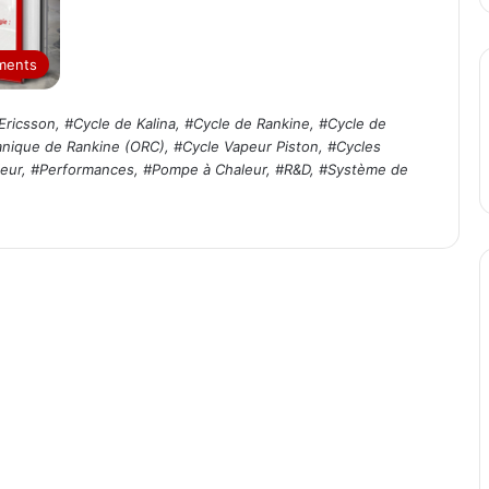
ments
Ericsson
, #
Cycle de Kalina
, #
Cycle de Rankine
, #
Cycle de
anique de Rankine (ORC)
, #
Cycle Vapeur Piston
, #
Cycles
eur
, #
Performances
, #
Pompe à Chaleur
, #
R&D
, #
Système de