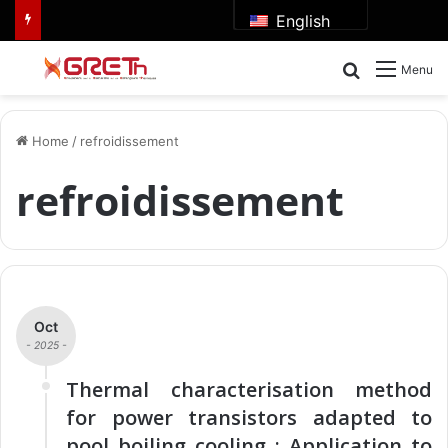
English
Search for
Menu
Home
/
refroidissement
refroidissement
Oct
- 2025 -
Thermal characterisation method
for power transistors adapted to
pool boiling cooling : Application to