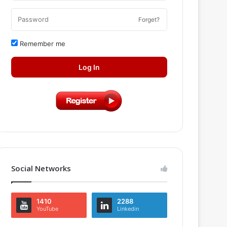
Forget?
Remember me
Log In
Social Networks
1410
2288
YouTube
Linkedin