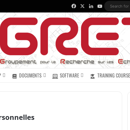
Facebook
X
LinkedIn
YouTube
P
DOCUMENTS
SOFTWARE
TRAINING COURSE
rsonnelles