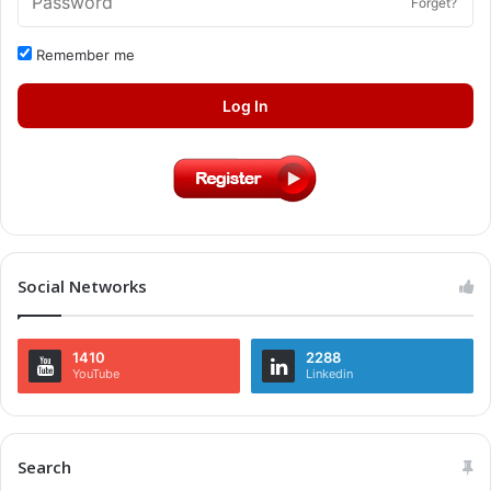
Forget?
Remember me
Log In
Social Networks
1410
2288
YouTube
Linkedin
Search