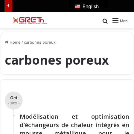
English
Search for
Menu
Home
/
carbones poreux
carbones poreux
Oct
- 2021 -
Modélisation et optimisation
d’échangeurs de chaleur intégrés en
mousse métallique pour le