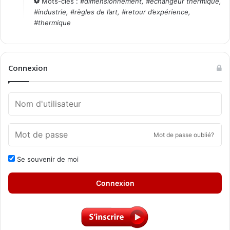
Mots-clés :
#
dimensionnement
, #
échangeur thermique
,
#
industrie
, #
règles de l’art
, #
retour d’expérience
,
#
thermique
Connexion
Mot de passe oublié?
Se souvenir de moi
Connexion