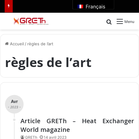
Français
Rechercher
Menu
Accueil
/
règles de l’art
règles de l’art
Avr
- 2023 -
Article GRETh – Heat Exchanger
World magazine
GRETh
14 avril 2023