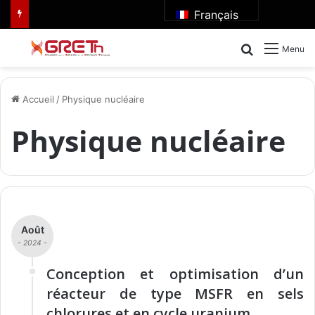
Français
Rechercher
Menu
Accueil
/
Physique nucléaire
Physique nucléaire
Août
- 2024 -
Conception et optimisation d’un
réacteur de type MSFR en sels
chlorures et en cycle uranium