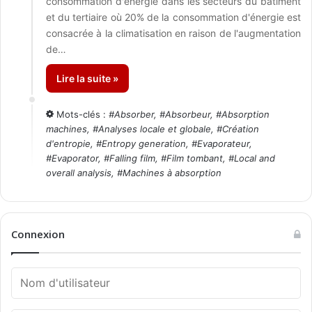
consommation d'énergie dans les secteurs du bâtiment
et du tertiaire où 20% de la consommation d'énergie est
consacrée à la climatisation en raison de l'augmentation
de…
Lire la suite »
Mots-clés :
#
Absorber
, #
Absorbeur
, #
Absorption
machines
, #
Analyses locale et globale
, #
Création
d'entropie
, #
Entropy generation
, #
Evaporateur
,
#
Evaporator
, #
Falling film
, #
Film tombant
, #
Local and
overall analysis
, #
Machines à absorption
Connexion