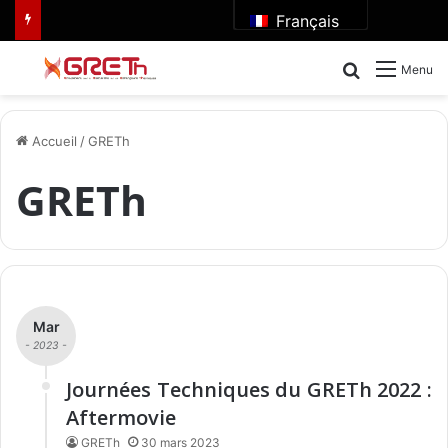
Français
Rechercher
Menu
Accueil
/
GRETh
GRETh
Mar
- 2023 -
Journées Techniques du GRETh 2022 :
Aftermovie
GRETh
30 mars 2023