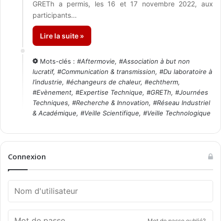
GRETh a permis, les 16 et 17 novembre 2022, aux
participants…
Lire la suite »
Mots-clés :
#
Aftermovie
, #
Association à but non
lucratif
, #
Communication & transmission
, #
Du laboratoire à
l’industrie
, #
échangeurs de chaleur
, #
echtherm
,
#
Evènement
, #
Expertise Technique
, #
GRETh
, #
Journées
Techniques
, #
Recherche & Innovation
, #
Réseau Industriel
& Académique
, #
Veille Scientifique
, #
Veille Technologique
Connexion
Mot de passe oublié?