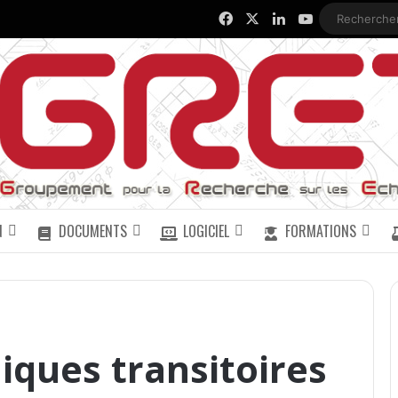
Facebook
X
Linkedin
YouTube
N
DOCUMENTS
LOGICIEL
FORMATIONS
ques transitoires