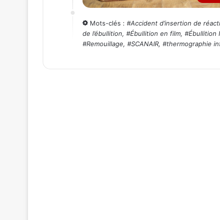
Mots-clés :
#
Accident d’insertion de réacti
de l’ébullition
, #
Ébullition en film
, #
Ébullition
#
Remouillage
, #
SCANAIR
, #
thermographie in