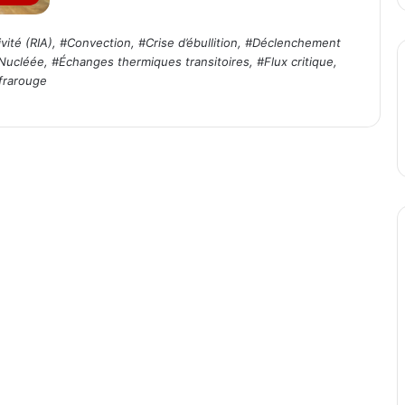
vité (RIA)
, #
Convection
, #
Crise d’ébullition
, #
Déclenchement
 Nucléée
, #
Échanges thermiques transitoires
, #
Flux critique
,
frarouge