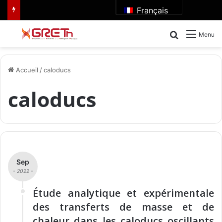
Français
Rechercher
Menu
Accueil
/
caloducs
caloducs
Sep
- 2022 -
Étude analytique et expérimentale
des transferts de masse et de
chaleur dans les caloducs oscillants