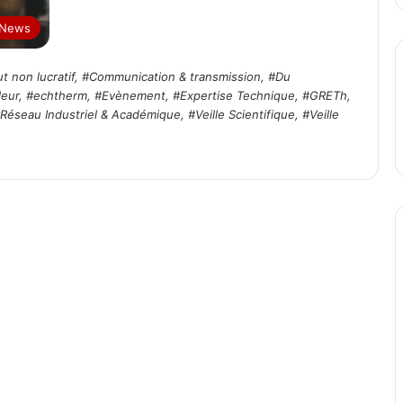
 News
t non lucratif
, #
Communication & transmission
, #
Du
leur
, #
echtherm
, #
Evènement
, #
Expertise Technique
, #
GRETh
,
Réseau Industriel & Académique
, #
Veille Scientifique
, #
Veille