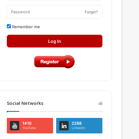
Forget?
Remember me
Log In
Social Networks
1410
2288
YouTube
Linkedin