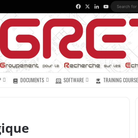
Facebook
X
LinkedIn
YouTube
P
DOCUMENTS
SOFTWARE
TRAINING COURSE
gique