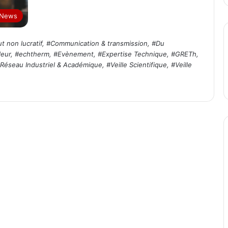
 News
t non lucratif
, #
Communication & transmission
, #
Du
leur
, #
echtherm
, #
Evènement
, #
Expertise Technique
, #
GRETh
,
Réseau Industriel & Académique
, #
Veille Scientifique
, #
Veille