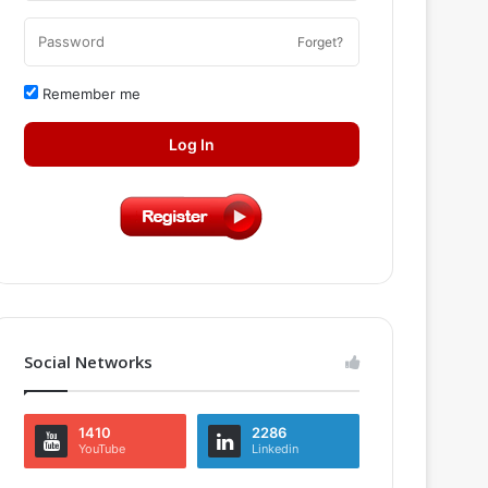
Forget?
Remember me
Log In
Social Networks
1410
2286
YouTube
Linkedin