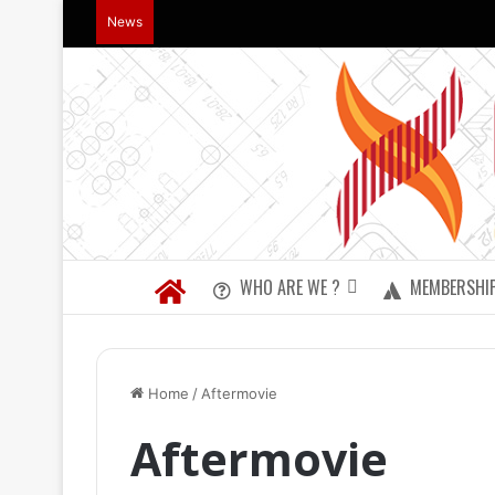
News
WHO ARE WE ?
MEMBERSHI
Home
/
Aftermovie
Aftermovie