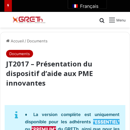
Français
Rechercher
Menu
Accueil
/
Documents
Documents
JT2017 – Présentation du
dispositif d’aide aux PME
innovantes
♦ La version complète est uniquement
disponible pour les adhérents
"ESSENTIEL"
ou
"PREMIUM"
du GRETh, ainsi que pour les