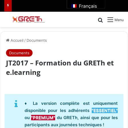
Français
Rechercher
Menu
Accueil
/
Documents
Documents
JT2017 – Formation du GRETh et
e.learning
♦ La version complète est uniquement
disponible pour les adhérents
"ESSENTIEL"
ou
"PREMIUM"
du GRETh, ainsi que pour les
participants aux journées techniques !