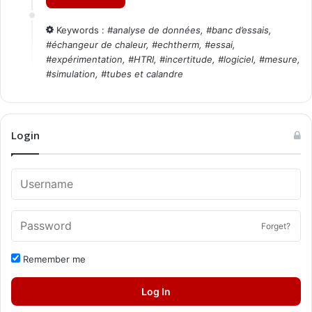
Keywords :
#
analyse de données
, #
banc d’essais
,
#
échangeur de chaleur
, #
echtherm
, #
essai
,
#
expérimentation
, #
HTRI
, #
incertitude
, #
logiciel
, #
mesure
,
#
simulation
, #
tubes et calandre
Login
Forget?
Remember me
Log In