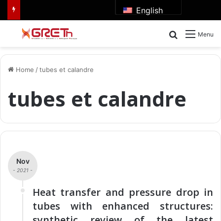
English
Search for
Menu
Home
/
tubes et calandre
tubes et calandre
Nov
- 2021 -
Heat transfer and pressure drop in
tubes with enhanced structures:
synthetic review of the latest