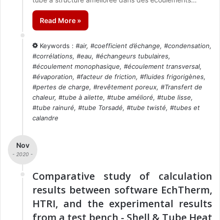
Read More »
Keywords :
#
air
, #
coefficient d’échange
, #
condensation
,
#
corrélations
, #
eau
, #
échangeurs tubulaires
,
#
écoulement monophasique
, #
écoulement transversal
,
#
évaporation
, #
facteur de friction
, #
fluides frigorigènes
,
#
pertes de charge
, #
revêtement poreux
, #
Transfert de
chaleur
, #
tube à ailette
, #
tube amélioré
, #
tube lisse
,
#
tube rainuré
, #
tube Torsadé
, #
tube twisté
, #
tubes et
calandre
Nov
- 2020 -
Comparative study of calculation
results between software EchTherm,
HTRI, and the experimental results
from a test bench - Shell & Tube Heat