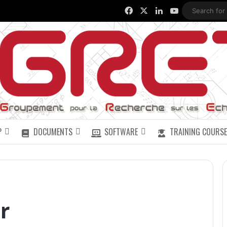
Facebook
X
LinkedIn
YouTube
P
DOCUMENTS
SOFTWARE
TRAINING COURSE
r