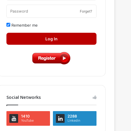
Forget?
Remember me
Log In
Social Networks
1410
2288
YouTube
Linkedin