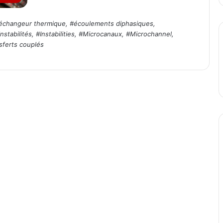
échangeur thermique
, #
écoulements diphasiques
,
Instabilités
, #
Instabilities
, #
Microcanaux
, #
Microchannel
,
sferts couplés