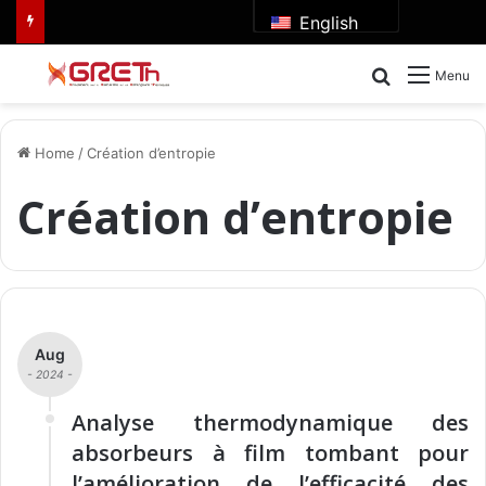
English
Search for
Menu
Home
/
Création d’entropie
Création d’entropie
Aug
- 2024 -
Analyse thermodynamique des
absorbeurs à film tombant pour
l’amélioration de l’efficacité des