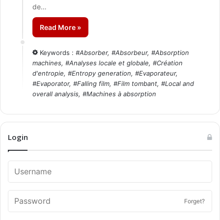
de…
Read More »
Keywords :
#
Absorber
, #
Absorbeur
, #
Absorption
machines
, #
Analyses locale et globale
, #
Création
d'entropie
, #
Entropy generation
, #
Evaporateur
,
#
Evaporator
, #
Falling film
, #
Film tombant
, #
Local and
overall analysis
, #
Machines à absorption
Login
Forget?