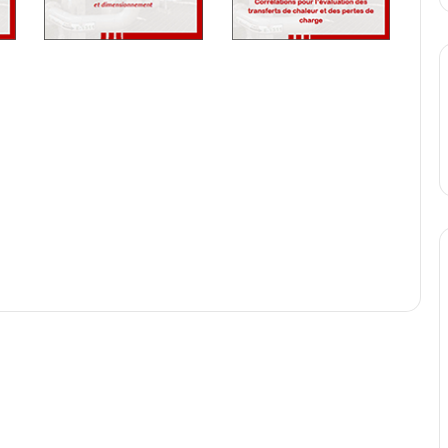
t disponible pour les adhérents
"PREMIUM"
du
M" il est nécessaire de vous identifiez en
cliquant
IUM", vous pouvez consulter l'offre proposée par le
conditions d'adhésion en
cliquant ici
.