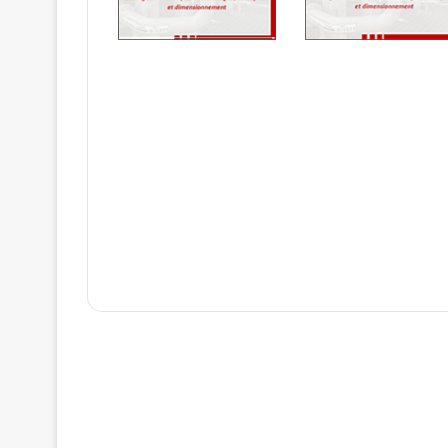
Le e.Book complet est uniquemen
GRETh!
♦ Si vous êtes déjà adhérent "PREMIU
ici
.
♦ Si vous n'êtes pas adhérent "PREM
GRETh en
cliquant ici
ainsi que les 