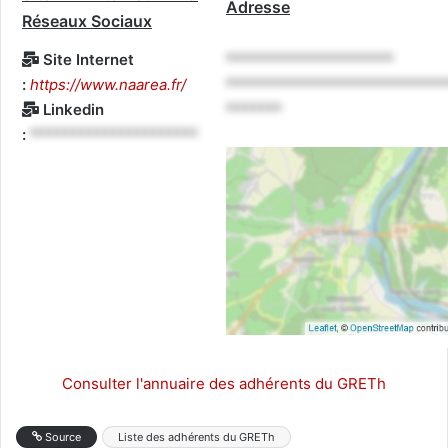
Adresse
Réseaux Sociaux
Site Internet
*********************
:
https://www.naarea.fr/
***************************
Linkedin
*******
:
*********************
Consulter l'annuaire des adhérents du GRETh
Source
Liste des adhérents du GRETh