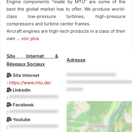
Engine components “made by MTU” are some of the
best the global market has to offer. We produce world-
class low-pressure turbines, high-pressure
compressors and turbine center frames.
Aircraft engines are high-tech products in a class of their
own
... voir plus
Site Internet &
Adresse
Réseaux Sociaux
Site Internet
*********************
:
https://www.mtu.de/
***************************
Linkedin
*******
:
*********************
Facebook
:
*********************
Youtube
:
*********************