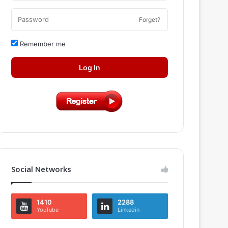
Forget?
Remember me
Log In
Social Networks
1410
2288
YouTube
Linkedin