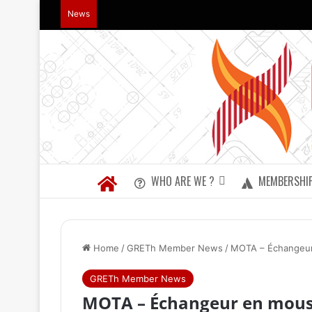
News
WHO ARE WE ?
MEMBERSHI
Home
/
GRETh Member News
/
MOTA – Échangeur
GRETh Member News
MOTA – Échangeur en mous