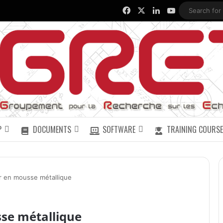
Facebook
X
LinkedIn
YouTube
P
DOCUMENTS
SOFTWARE
TRAINING COURSE
 en mousse métallique
se métallique