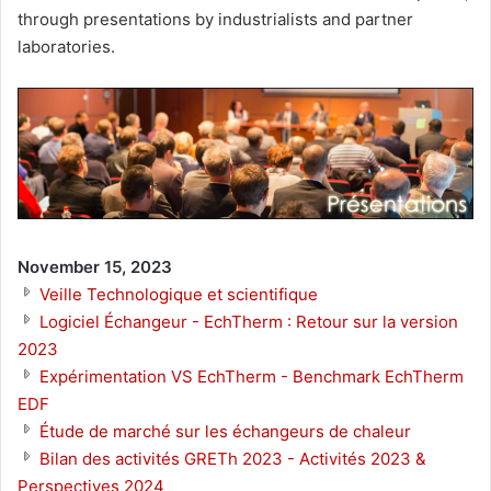
through presentations by industrialists and partner
laboratories.
November 15, 2023
Veille Technologique et scientifique
Logiciel Échangeur - EchTherm : Retour sur la version
2023
Expérimentation VS EchTherm - Benchmark EchTherm
EDF
Étude de marché sur les échangeurs de chaleur
Bilan des activités GRETh 2023 - Activités 2023 &
Perspectives 2024