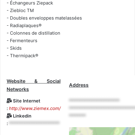
- Échangeurs Ziepack
- Ziebloc TM
- Doubles enveloppes matelassées
- Radiaplaques®
- Colonnes de distillation
- Fermenteurs
- Skids
- Thermipack®
Website & Social
Address
Networks
Site Internet
*********************
:
http://www.ziemex.com/
***************************
Linkedin
*******
:
*********************