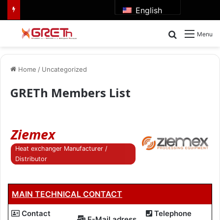
English
Search for
Menu
Home
/
Uncategorized
GRETh Members List
Ziemex
Heat exchanger Manufacturer /
Distributor
MAIN TECHNICAL CONTACT
Contact
Telephone
E-Mail adress