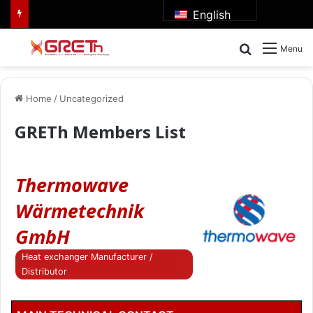
English
Search for
Menu
Home
/
Uncategorized
GRETh Members List
Thermowave
Wärmetechnik
GmbH
Heat exchanger Manufacturer /
Distributor